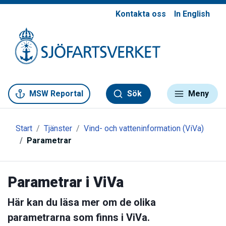
Kontakta oss
In English
Gå till meny
Gå till innehåll
Gå till kontakt
MSW Reportal
Sök
Meny
Start
Tjänster
Vind- och vatteninformation (ViVa)
Parametrar
Parametrar i ViVa
Här kan du läsa mer om de olika
parametrarna som finns i ViVa.