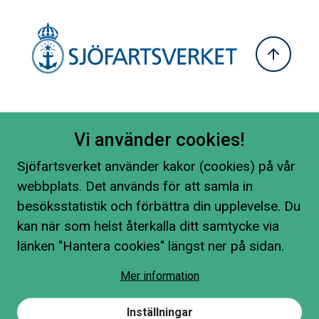
Vi använder cookies!
Sjöfartsverket använder kakor (cookies) på vår
webbplats. Det används för att samla in
besöksstatistik och förbättra din upplevelse. Du
kan när som helst återkalla ditt samtycke via
länken "Hantera cookies" längst ner på sidan.
Mer information
Inställningar