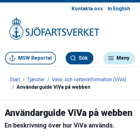
Kontakta oss
In English
Gå till meny
Gå till innehåll
Gå till kontakt
MSW Reportal
Sök
Meny
Start
Tjänster
Vind- och vatteninformation (ViVa)
Användarguide ViVa på webben
Användarguide ViVa på webben
En beskrivning över hur ViVa används.