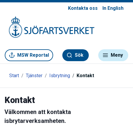
Kontakta oss
In English
Gå till meny
Gå till innehåll
Gå till kontakt
MSW Reportal
Sök
Meny
Start
Tjänster
Isbrytning
Kontakt
Kontakt
Välkommen att kontakta
isbrytarverksamheten.