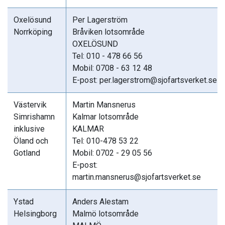
Oxelösund
Per Lagerström
Norrköping
Bråviken lotsområde
OXELÖSUND
Tel: 010 - 478 66 56
Mobil: 0708 - 63 12 48
E-post: per.lagerstrom@sjofartsverket.se
Västervik
Martin Mansnerus
Simrishamn
Kalmar lotsområde
inklusive
KALMAR
Öland och
Tel: 010-478 53 22
Gotland
Mobil: 0702 - 29 05 56
E-post:
martin.mansnerus@sjofartsverket.se
Ystad
Anders Alestam
Helsingborg
Malmö lotsområde