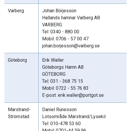
Varberg
Johan Börjesson
Hallands hamnar Varberg AB
VARBERG
Tel: 0340 - 880 00
Mobil: 0706 - 57 00 47
johan.borjesson@varberg.se
Göteborg
Erik Waller
Göteborgs Hamn AB
GÖTEBORG
Tel: 031 - 368 75 15
Mobil: 0722 - 55 76 83
E-post: erik.waller@portgot.se
Marstrand-
Daniel Runesson
Strömstad
Lotsområde Marstrand/Lysekil
Tel: 010-478 53 60
Mobil: 0701-44 59 96