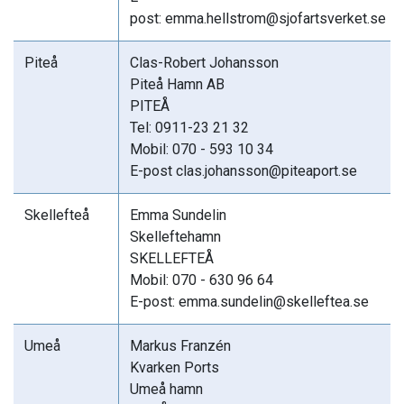
post: emma.hellstrom@sjofartsverket.se
Piteå
Clas-Robert Johansson
Piteå Hamn AB
PITEÅ
Tel: 0911-23 21 32
Mobil: 070 - 593 10 34
E-post clas.johansson@piteaport.se
Skellefteå
Emma Sundelin
Skelleftehamn
SKELLEFTEÅ
Mobil: 070 - 630 96 64
E-post: emma.sundelin@skelleftea.se
Umeå
Markus Franzén
Kvarken Ports
Umeå hamn