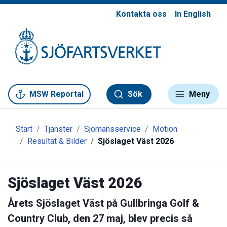
Kontakta oss
In English
Gå till meny
Gå till innehåll
Gå till kontakt
MSW Reportal
Sök
Meny
Start
Tjänster
Sjömansservice
Motion
Resultat & Bilder
Sjöslaget Väst 2026
Sjöslaget Väst 2026
Årets Sjöslaget Väst på Gullbringa Golf &
Country Club, den 27 maj, blev precis så