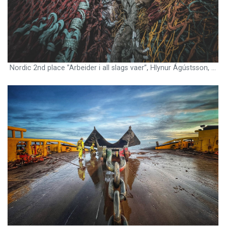
Nordic 2nd place ”Arbeider i all slags vaer”, Hlynur Ágústsson, Able seaman, Stern trawler Þórunn Sveinsdóttir, Iceland