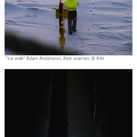
”Ice walk” Adam Andersson, Able seaman, IB Atle