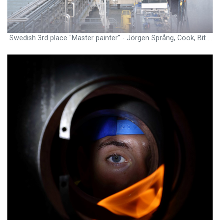
Swedish 3rd place "Master painter" - Jörgen Språng, Cook, Bit Viking