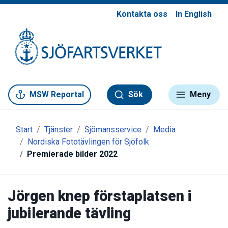
Kontakta oss
In English
Gå till meny
Gå till innehåll
Gå till kontakt
MSW Reportal
Sök
Meny
Start
Tjänster
Sjömansservice
Media
Nordiska Fototävlingen för Sjöfolk
Premierade bilder 2022
Jörgen knep förstaplatsen i
jubilerande tävling