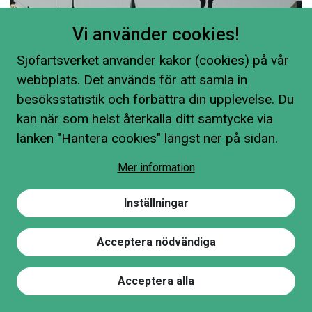
Vi använder cookies!
Sjöfartsverket använder kakor (cookies) på vår
webbplats. Det används för att samla in
besöksstatistik och förbättra din upplevelse. Du
kan när som helst återkalla ditt samtycke via
länken "Hantera cookies" längst ner på sidan.
Mer information
Inställningar
Acceptera nödvändiga
Acceptera alla
”USS Kearsarge på Strömmen” Elias Nilsson, Master, Skärgårdstrafiken
Hitta på sidan