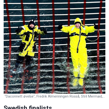
"Daconnett øvelse", Fredrik Almenningen Rosså, Stril Mermaid, Norway
Swedish finalists