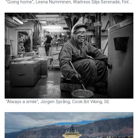
”Going home”, Leena Numminen, Waitress Silja Serenade, Finland
”Always a smile”, Jörgen Språng, Cook Bit Viking, SE