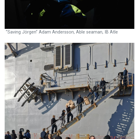
”Saving Jörgen” Adam Andersson, Able seaman, IB Atle