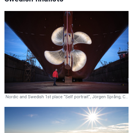
Nordic and Swedish 1st place ”Self portrait”, Jörgen Språng, Cook, Bit Viking, Sweden