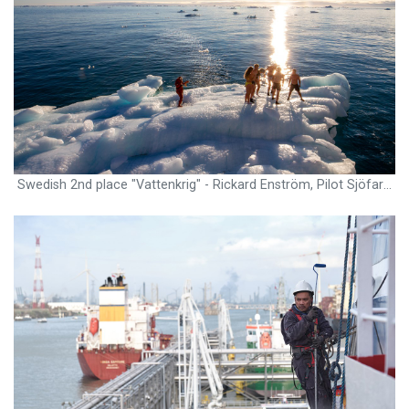
Swedish 2nd place "Vattenkrig" - Rickard Enström, Pilot Sjöfartsverket and Master on Kinfish