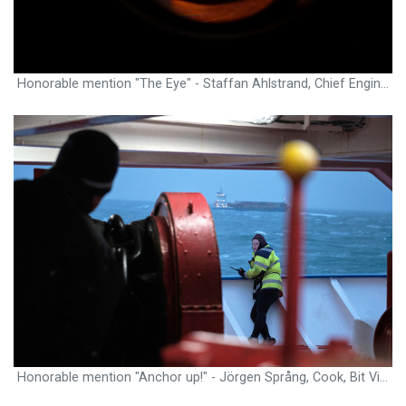
Honorable mention "The Eye" - Staffan Ahlstrand, Chief Engineer, IB Atle
Honorable mention "Anchor up!" - Jörgen Språng, Cook, Bit Viking