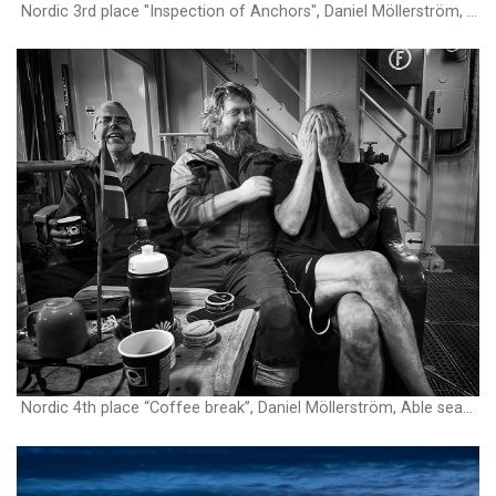
Nordic 3rd place "Inspection of Anchors", Daniel Möllerström, Able seaman, Njord Viking, Norway
Nordic 4th place “Coffee break”, Daniel Möllerström, Able seaman, Njord Viking, Norway