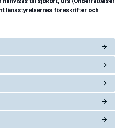
 hänvisas till sjökort, Ufs (Underrättelser
t länsstyrelsernas föreskrifter och