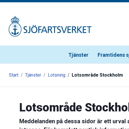
Gå till meny
Gå till innehåll
Gå till kontakt
Tjänster
Framtidens s
Start
Tjänster
Lotsning
Lotsområde Stockholm
Lotsområde Stockho
Meddelanden på dessa sidor är ett urval 