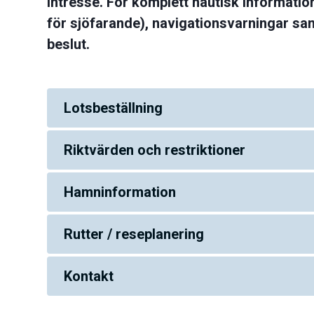
intresse. För komplett nautisk information
för sjöfarande), navigationsvarningar sam
beslut.
Lotsbeställning
Riktvärden och restriktioner
Hamninformation
Rutter / reseplanering
Kontakt