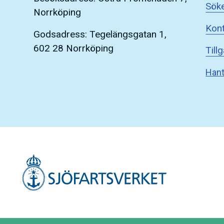
Söke
Norrköping
Kont
Godsadress: Tegelängsgatan 1,
602 28 Norrköping
Till
Hant