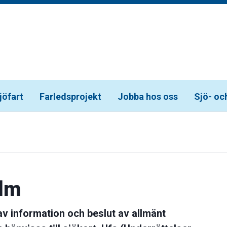
jöfart
Farledsprojekt
Jobba hos oss
Sjö- oc
lm
av information och beslut av allmänt