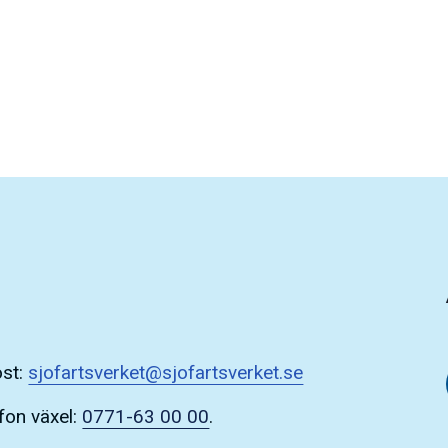
ost:
sjofartsverket@sjofartsverket.se
fon växel:
0771-63 00 00
.