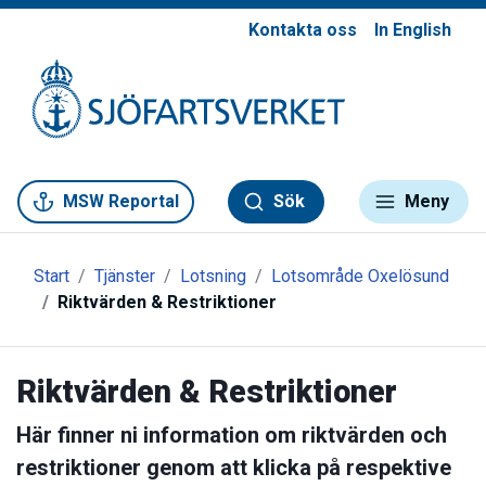
Kontakta oss
In English
Gå till meny
Gå till innehåll
Gå till kontakt
MSW Reportal
Sök
Meny
Start
Tjänster
Lotsning
Lotsområde Oxelösund
Riktvärden & Restriktioner
Riktvärden & Restriktioner
Här finner ni information om riktvärden och
restriktioner genom att klicka på respektive