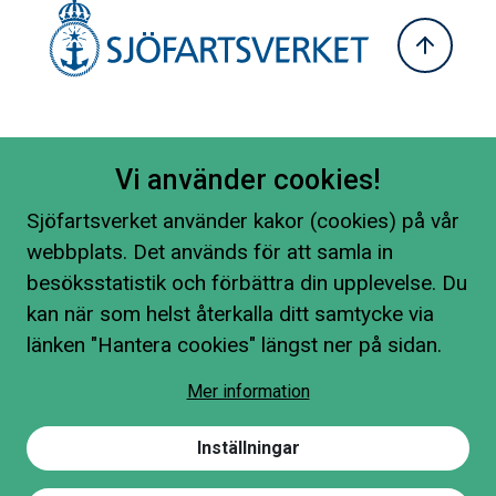
Vi använder cookies!
Sjöfartsverket använder kakor (cookies) på vår
webbplats. Det används för att samla in
besöksstatistik och förbättra din upplevelse. Du
kan när som helst återkalla ditt samtycke via
länken "Hantera cookies" längst ner på sidan.
Mer information
Inställningar