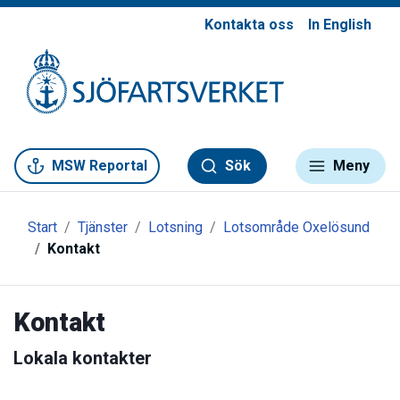
Kontakta oss
In English
Gå till meny
Gå till innehåll
Gå till kontakt
MSW Reportal
Sök
Meny
Start
Tjänster
Lotsning
Lotsområde Oxelösund
Kontakt
Kontakt
Lokala kontakter