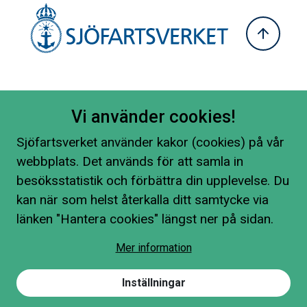
Vi använder cookies!
Sjöfartsverket använder kakor (cookies) på vår
webbplats. Det används för att samla in
besöksstatistik och förbättra din upplevelse. Du
kan när som helst återkalla ditt samtycke via
länken "Hantera cookies" längst ner på sidan.
Mer information
Inställningar