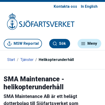
Kontakta oss
In English
Gå till meny
Gå till innehåll
Gå till kontakt
MSW Reportal
Sök
Meny
Start
Tjänster
Helikopterunderhåll
SMA Maintenance -
helikopterunderhåll
SMA Maintenance AB är ett helägt
dotterbolag till Sjöfartsverket som