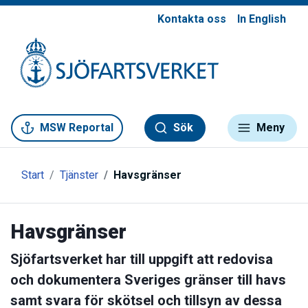
Kontakta oss
In English
Gå till meny
Gå till innehåll
Gå till kontakt
MSW Reportal
Sök
Meny
Start
Tjänster
Havsgränser
Havsgränser
Sjöfartsverket har till uppgift att redovisa
och dokumentera Sveriges gränser till havs
samt svara för skötsel och tillsyn av dessa