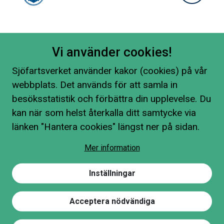
Vi använder cookies!
Sjöfartsverket använder kakor (cookies) på vår
webbplats. Det används för att samla in
besöksstatistik och förbättra din upplevelse. Du
kan när som helst återkalla ditt samtycke via
länken "Hantera cookies" längst ner på sidan.
Mer information
Inställningar
Acceptera nödvändiga