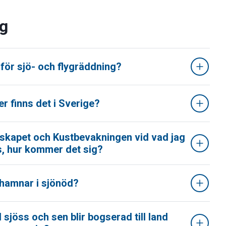
ng
 för sjö- och flygräddning?
r finns det i Sverige?
lskapet och Kustbevakningen vid vad jag
s, hur kommer det sig?
g hamnar i sjönöd?
 sjöss och sen blir bogserad till land