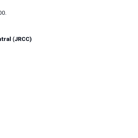
00.
ntral (JRCC)