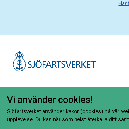
Hant
Vi använder cookies!
Sjöfartsverket använder kakor (cookies) på vår web
upplevelse. Du kan när som helst återkalla ditt sam