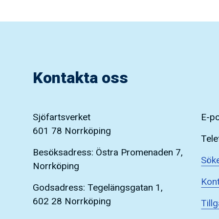
Kontakta oss
Sjöfartsverket
E-p
601 78 Norrköping
Tele
Besöksadress: Östra Promenaden 7,
Söke
Norrköping
Kont
Godsadress: Tegelängsgatan 1,
602 28 Norrköping
Till