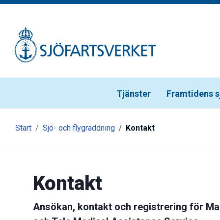
Gå till meny
Gå till innehåll
Gå till kontakt
Tjänster
Framtidens s
Start
Sjö- och flygräddning
Kontakt
Kontakt
Ansökan, kontakt och registrering för M