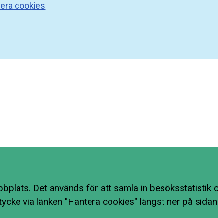
era cookies
bplats. Det används för att samla in besöksstatistik o
tycke via länken "Hantera cookies" längst ner på sidan