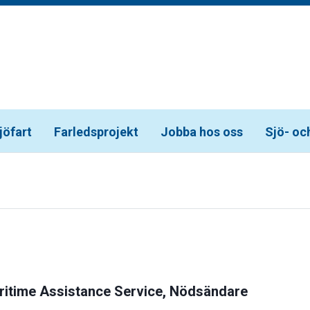
jöfart
Farledsprojekt
Jobba hos oss
Sjö- oc
aritime Assistance Service, Nödsändare