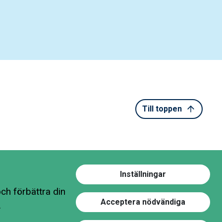
Till toppen
Inställningar
ch förbättra din
Acceptera nödvändiga
.