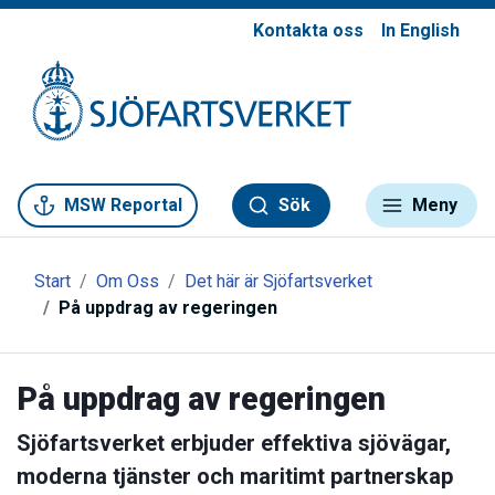
Kontakta oss
In English
Gå till meny
Gå till innehåll
Gå till kontakt
MSW Reportal
Sök
Meny
Start
Om Oss
Det här är Sjöfartsverket
På uppdrag av regeringen
På uppdrag av regeringen
Sjöfartsverket erbjuder effektiva sjövägar,
moderna tjänster och maritimt partnerskap