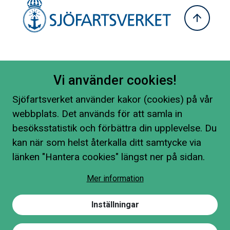
Vi använder cookies!
Sjöfartsverket använder kakor (cookies) på vår
webbplats. Det används för att samla in
besöksstatistik och förbättra din upplevelse. Du
kan när som helst återkalla ditt samtycke via
länken "Hantera cookies" längst ner på sidan.
Mer information
Inställningar