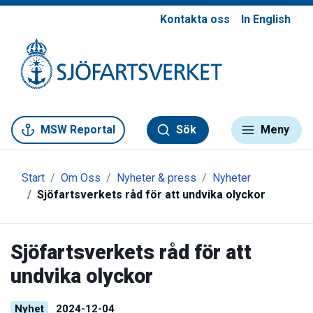
Kontakta oss
In English
Gå till meny
Gå till innehåll
Gå till kontakt
MSW Reportal
Sök
Meny
Start
Om Oss
Nyheter & press
Nyheter
Sjöfartsverkets råd för att undvika olyckor
Sjöfartsverkets råd för att
undvika olyckor
Nyhet
2024-12-04