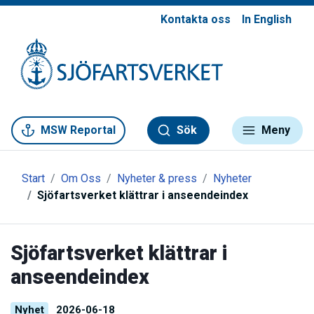
Kontakta oss
In English
Gå till meny
Gå till innehåll
Gå till kontakt
MSW Reportal
Sök
Meny
Start
Om Oss
Nyheter & press
Nyheter
Sjöfartsverket klättrar i anseendeindex
Sjöfartsverket klättrar i
anseendeindex
Nyhet
2026-06-18