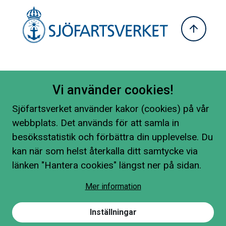
Vi använder cookies!
Sjöfartsverket använder kakor (cookies) på vår
webbplats. Det används för att samla in
besöksstatistik och förbättra din upplevelse. Du
kan när som helst återkalla ditt samtycke via
länken "Hantera cookies" längst ner på sidan.
Mer information
Inställningar