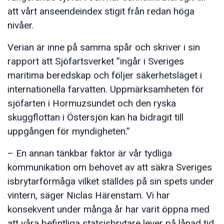
att vårt anseendeindex stigit från redan höga
nivåer.
Verian är inne på samma spår och skriver i sin
rapport att Sjöfartsverket ”ingår i Sveriges
maritima beredskap och följer säkerhetsläget i
internationella farvatten. Uppmärksamheten för
sjöfarten i Hormuzsundet och den ryska
skuggflottan i Östersjön kan ha bidragit till
uppgången för myndigheten.”
– En annan tänkbar faktor är vår tydliga
kommunikation om behovet av att säkra Sveriges
isbrytarförmåga vilket ställdes på sin spets under
vintern, säger Niclas Härenstam. Vi har
konsekvent under många år har varit öppna med
att våra befintliga statsisbrytare lever på lånad tid