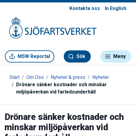
Kontakta oss
In English
Gå till meny
Gå till innehåll
Gå till kontakt
MSW Reportal
Sök
Meny
Start
Om Oss
Nyheter & press
Nyheter
Drönare sänker kostnader och minskar
miljöpåverkan vid farledsunderhåll
Drönare sänker kostnader och
minskar miljöpåverkan vid