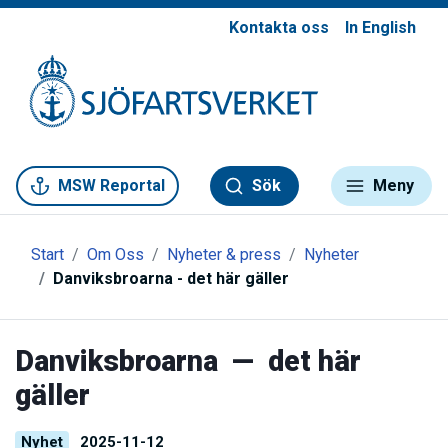
Kontakta oss
In English
Gå till meny
Gå till innehåll
Gå till kontakt
MSW Reportal
Sök
Meny
Start
Om Oss
Nyheter & press
Nyheter
Danviksbroarna - det här gäller
Danviksbroarna — det här
gäller
Nyhet
2025-11-12