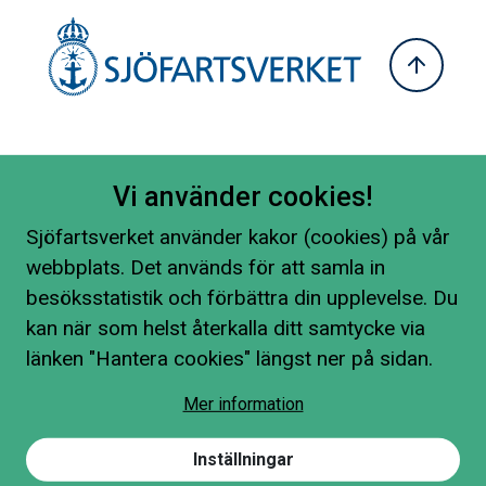
Vi använder cookies!
Sjöfartsverket använder kakor (cookies) på vår
webbplats. Det används för att samla in
besöksstatistik och förbättra din upplevelse. Du
kan när som helst återkalla ditt samtycke via
länken "Hantera cookies" längst ner på sidan.
Mer information
Inställningar