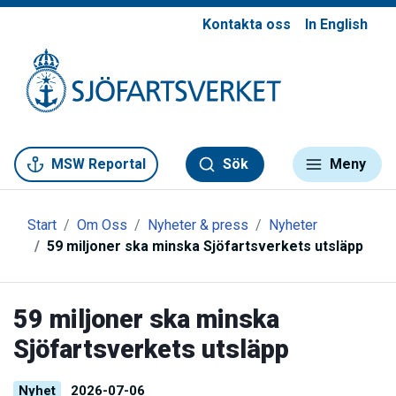
Kontakta oss
In English
Gå till meny
Gå till innehåll
Gå till kontakt
MSW Reportal
Sök
Meny
Start
Om Oss
Nyheter & press
Nyheter
59 miljoner ska minska Sjöfartsverkets utsläpp
59 miljoner ska minska
Sjöfartsverkets utsläpp
Nyhet
2026-07-06