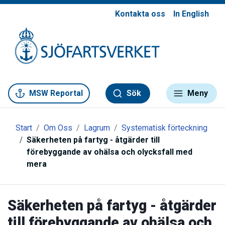
Kontakta oss
In English
Gå till meny
Gå till innehåll
Gå till kontakt
MSW Reportal
Sök
Meny
Start
Om Oss
Lagrum
Systematisk förteckning
Säkerheten på fartyg - åtgärder till
förebyggande av ohälsa och olycksfall med
mera
Säkerheten på fartyg - åtgärder
till förebyggande av ohälsa och