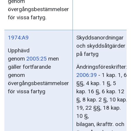
genom
övergångsbestämmelser
för vissa fartyg.
1974:A9
Skyddsanordningar
och skyddsåtgärder
Upphävd
på fartyg
genom
2005:25
men
gäller fortfarande
Ändringsföreskrifter:
genom
2006:39
- 1 kap. 1, 6
övergångsbestämmelser
§§, 4 kap. 1 §, 5
för vissa fartyg
kap. 16 §, 6 kap. 12
§, 8 kap. 2 §, 10 kap.
19, 22 §§, 18 kap.
10 §,
bilagan, ikrafttr. och