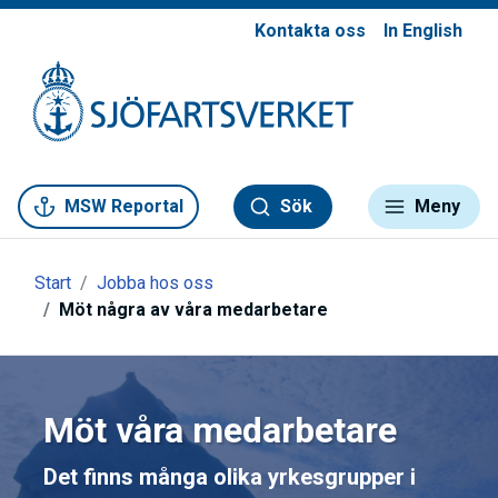
Kontakta oss
In English
Gå till meny
Gå till innehåll
Gå till kontakt
MSW Reportal
Sök
Meny
Start
Jobba hos oss
Möt några av våra medarbetare
Möt våra medarbetare
Det finns många olika yrkesgrupper i