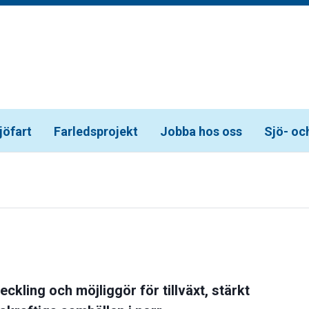
jöfart
Farledsprojekt
Jobba hos oss
Sjö- oc
kling och möjliggör för tillväxt, stärkt