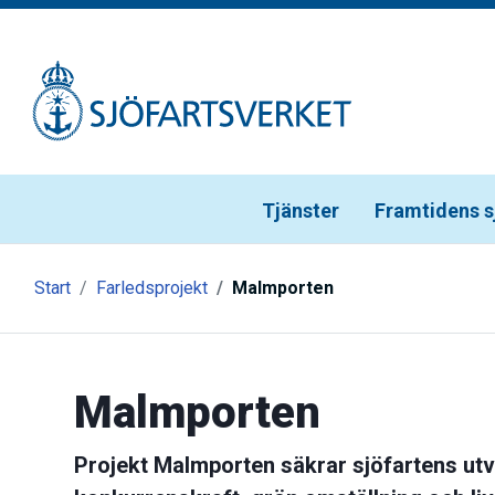
Gå till meny
Gå till innehåll
Gå till kontakt
Tjänster
Framtidens s
Start
Farledsprojekt
Malmporten
Malmporten
Projekt Malmporten säkrar sjöfartens utvec