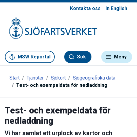
Kontakta oss
In English
Gå till meny
Gå till innehåll
Gå till kontakt
MSW Reportal
Sök
Meny
Start
Tjänster
Sjökort
Sjögeografiska data
Test- och exempeldata för nedladdning
Test- och exempeldata för
nedladdning
Vi har samlat ett urplock av kartor och