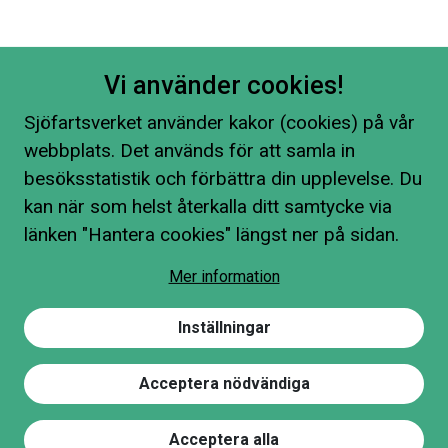
Vi använder cookies!
Sjöfartsverket använder kakor (cookies) på vår
webbplats. Det används för att samla in
besöksstatistik och förbättra din upplevelse. Du
kan när som helst återkalla ditt samtycke via
länken "Hantera cookies" längst ner på sidan.
Mer information
Inställningar
Acceptera nödvändiga
Acceptera alla